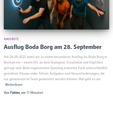
ANGEBOTE
Ausflug Boda Borg am 28. September
Am 28.09.2025 laden wir zu einem besonderen Ausflug ins Boda Borg in
Bochum ein – einem Ort, an dem Teamgeist, Kreativität und Köpfchen
gefragt sind. Beim sogenannten Questing erwarten Euch unterschiedlich
gestaltete Räume voller Rätsel, Aufgaben und Herausforderungen, die
nur gemeinsam im Team gemeistert werden können. Mal geht es um
Weiterlesen
Von
Fabian
, vor
11 Monaten