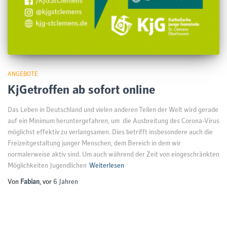
ANGEBOTE
KjGetroffen ab sofort online
Das Leben in Deutschland und vielen anderen Teilen der Welt wird gerade
auf ein Minimum heruntergefahren, um die Ausbreitung des Corona-Virus
möglichst effektiv zu verlangsamen. Dies betrifft insbesondere auch die
Freizeitgestaltung junger Menschen, dem Bereich in dem wir
normalerweise aktiv sind. Um auch während der Zeit von eingeschränkten
Möglichkeiten Jugendlichen
Weiterlesen
Von
Fabian
, vor
6 Jahren